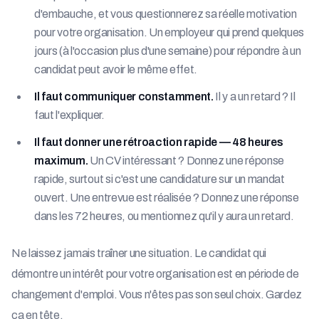
d'embauche, et vous questionnerez sa réelle motivation
pour votre organisation. Un employeur qui prend quelques
jours (à l'occasion plus d'une semaine) pour répondre à un
candidat peut avoir le même effet.
Il faut communiquer constamment.
Il y a un retard ? Il
faut l'expliquer.
Il faut donner une rétroaction rapide — 48 heures
maximum.
Un CV intéressant ? Donnez une réponse
rapide, surtout si c'est une candidature sur un mandat
ouvert. Une entrevue est réalisée ? Donnez une réponse
dans les 72 heures, ou mentionnez qu'il y aura un retard.
Ne laissez jamais traîner une situation. Le candidat qui
démontre un intérêt pour votre organisation est en période de
changement d'emploi. Vous n'êtes pas son seul choix. Gardez
ça en tête.