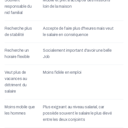
Souvent
Mobile et prêt à accepter des missions
responsable du
loin de la maison
nid familial
Recherche plus
Accepte de faire plus d'heures mais veut
de stabilité
le salaire en conséquence
Recherche un
Socialement important d'avoir une belle
horaire flexible
Job
Veut plus de
Moins fidèle en emploi
vacances au
détriment du
salaire
Moins mobile que
Plus exigeant au niveau salarial, car
les hommes
possède souvent le salaire le plus élevé
entre les deux conjoints