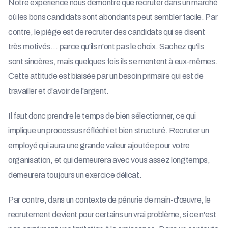
Notre expérience nous démontre que recruter dans un marché
où les bons candidats sont abondants peut sembler facile. Par
contre, le piège est de recruter des candidats qui se disent
très motivés… parce qu'ils n'ont pas le choix. Sachez qu'ils
sont sincères, mais quelques fois ils se mentent à eux-mêmes.
Cette attitude est biaisée par un besoin primaire qui est de
travailler et d'avoir de l'argent.
Il faut donc prendre le temps de bien sélectionner, ce qui
implique un processus réfléchi et bien structuré. Recruter un
employé qui aura une grande valeur ajoutée pour votre
organisation, et qui demeurera avec vous assez longtemps,
demeurera toujours un exercice délicat.
Par contre, dans un contexte de pénurie de main-d'œuvre, le
recrutement devient pour certains un vrai problème, si ce n'est