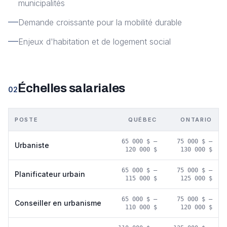
municipalités
Demande croissante pour la mobilité durable
Enjeux d'habitation et de logement social
Échelles salariales
02
POSTE
QUÉBEC
ONTARIO
65 000 $
–
75 000 $
–
Urbaniste
120 000 $
130 000 $
65 000 $
–
75 000 $
–
Planificateur urbain
115 000 $
125 000 $
65 000 $
–
75 000 $
–
Conseiller en urbanisme
110 000 $
120 000 $