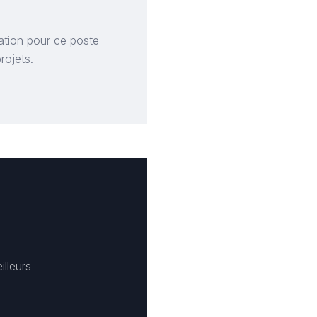
ation pour ce poste
rojets.
illeurs