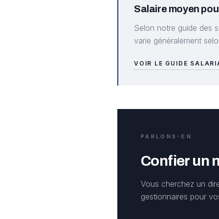
Salaire moyen pou
Selon notre guide des s
varie généralement selon
VOIR LE GUIDE SALAR
PARLONS-EN
Confier un
Vous cherchez un dire
gestionnaires pour vo