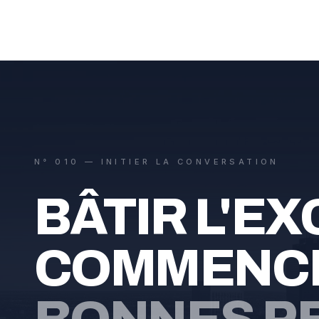
N° 010 — INITIER LA CONVERSATION
BÂTIR L'E
COMMENCE