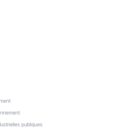
ement
ronnement
dustrielles publiques