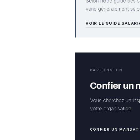
Selon notre guide des s
varie généralement selon
VOIR LE GUIDE SALAR
PARLONS-EN
Confier un
Vous cherchez un ins
votre organisation.
CONFIER UN MANDAT