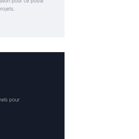
ation pour ce poste
rojets.
nels pour