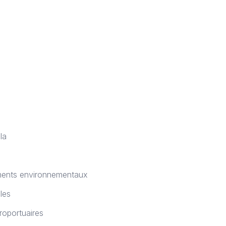
la
ements environnementaux
les
éroportuaires