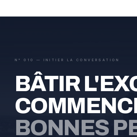
N° 010 — INITIER LA CONVERSATION
BÂTIR L'E
COMMENCE
BONNES P