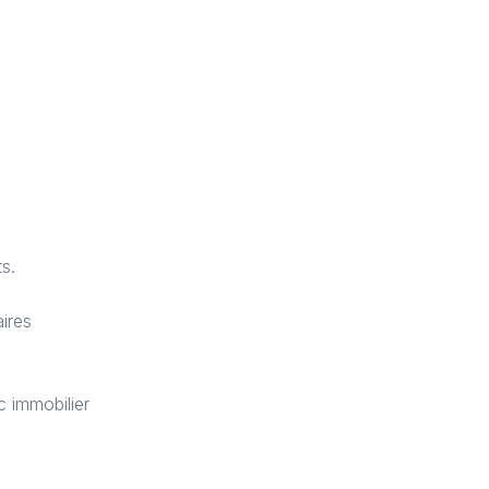
s.
ires
c immobilier