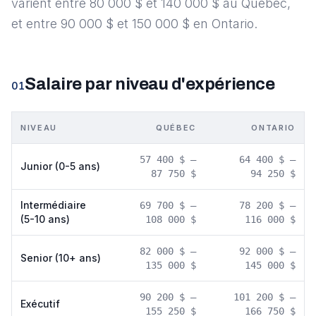
varient entre 80 000 $ et 140 000 $ au Québec,
et entre 90 000 $ et 150 000 $ en Ontario.
Salaire par niveau d'expérience
01
NIVEAU
QUÉBEC
ONTARIO
57 400 $
–
64 400 $
–
Junior (0-5 ans)
87 750 $
94 250 $
Intermédiaire
69 700 $
–
78 200 $
–
(5-10 ans)
108 000 $
116 000 $
82 000 $
–
92 000 $
–
Senior (10+ ans)
135 000 $
145 000 $
90 200 $
–
101 200 $
–
Exécutif
155 250 $
166 750 $